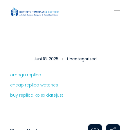
Kantor Hukum Kristoper Tambunan & Partners
Advokat, Kurator, Pengurus dan Konsultan Hukum
O
Juni 18, 2025
Uncategorized
M
E
omega replica
G
cheap replica watches
A
buy replica Rolex datejust
R
E
P