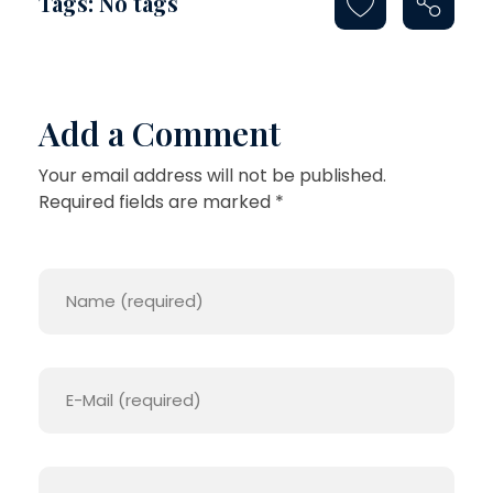
Tags: No tags
L
I
C
Add a Comment
A
Your email address will not be published.
Required fields are marked *