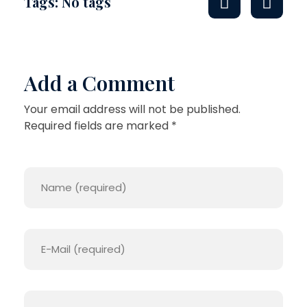
Tags: No tags
G
R
E
Add a Comment
P
Your email address will not be published.
L
Required fields are marked *
I
C
A