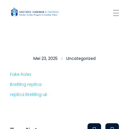
Kantor Hukum Kristoper Tambunan & Partners
Advokat, Kurator, Pengurus dan Konsultan Hukum
B
Mei 23, 2025
Uncategorized
R
E
Fake Rolex
I
Breitling replica
T
replica Breitling uk
L
I
N